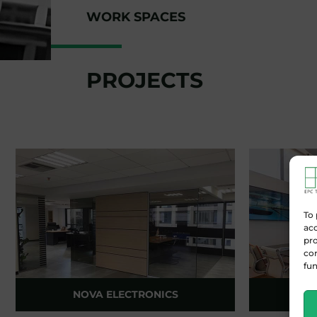
WORK SPACES
PROJECTS
To 
acc
pro
con
fun
NOVA ELECTRONICS