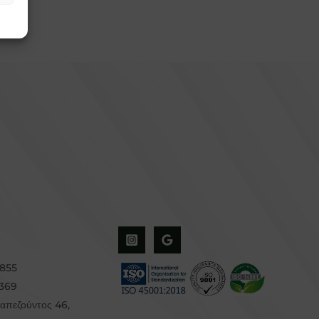
5855
7369
απεζούντος 46
,