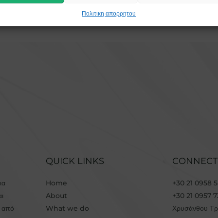
Πολιτικη απορρητου
QUICK LINKS
CONNECT
ια
Home
+30 21 0958 
αι
About
+30 21 0957 
ά από
What we do
Χρυσάνθου Τρ