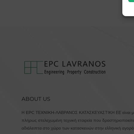
ABOUT US
Η EPC TEXNIKH-ΛΑΒΡΑΝΟΣ ΚΑΤΑΣΚΕΥΑΣΤΙΚΗ ΕΕ είναι μ
πλήρως στελεχωμένη τεχνική εταιρεία που δραστηριοποιείτ
αδιάλειπτα στο χώρο των κατασκευών στην ελληνική αγορ