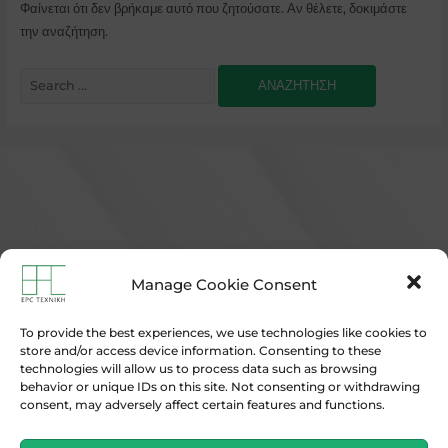
Φαίνεται ότι δεν βρήκαμε αυτό που ζητούσατε. Αν θέλετε, δοκιμάστε
την αναζήτηση.
Manage Cookie Consent
To provide the best experiences, we use technologies like cookies to
store and/or access device information. Consenting to these
ABOUT US
technologies will allow us to process data such as browsing
behavior or unique IDs on this site. Not consenting or withdrawing
consent, may adversely affect certain features and functions.
Η EPC TEXNIKH-ΛΑΒΡΑΝΟΣ ΚΑΤΑΣΚΕΥΑΣΤΙΚΗ ΕΕ είναι μια
πλήρως στελεχωμένη τεχνική εταιρεία που δραστηριοποιείται